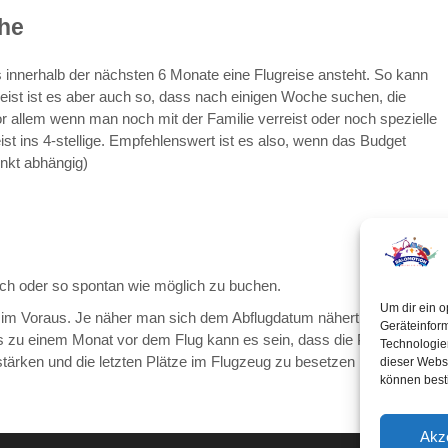
che
s innerhalb der nächsten 6 Monate eine Flugreise ansteht. So kann
Meist ist es aber auch so, dass nach einigen Woche suchen, die
r allem wenn man noch mit der Familie verreist oder noch spezielle
st ins 4-stellige. Empfehlenswert ist es also, wenn das Budget
unkt abhängig)
lich oder so spontan wie möglich zu buchen.
Um dir ein o
e im Voraus. Je näher man sich dem Abflugdatum nähert, desto
Geräteinfor
is zu einem Monat vor dem Flug kann es sein, dass die Preise noch
Technologien
stärken und die letzten Plätze im Flugzeug zu besetzen
dieser Websi
können best
Akz