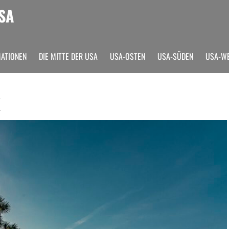
SA
MATIONEN
DIE MITTE DER USA
USA-OSTEN
USA-SÜDEN
USA-W
K