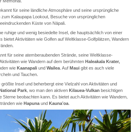
r Memorial.
bekannt für seine ländliche Atmosphäre und seine ursprüngliche
ern zum Kalaupapa Lookout, Besuche von ursprünglichen
beeindruckenden Küste von Nāpali.
ine ruhige und wenig besiedelte Insel, die hauptsächlich von einer
s bietet Aktivitäten wie Golfen auf Weltklasse-Golfplätzen, Wandern
ränden.
kannt für seine atemberaubenden Strände, seine Weltklasse-
t Aktivitäten wie Wandern auf dem berühmten
Haleakala Krater,
nden wie
Kaanapali
und
Wailea
. Auf
Maui
gibt es auch viele
rcheln und Tauchen.
ie größte Insel und beherbergt eine Vielzahl von Aktivitäten und
National Park
, wo man den aktiven
Kilauea-Vulkan
besichtigen
e Sterne beobachten kann. Es bietet auch Aktivitäten wie Wandern,
Stränden wie
Hapuna
und
Kauna’oa
.