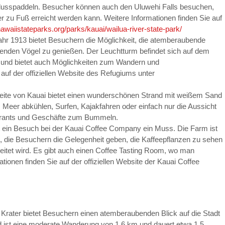
 Flusspaddeln. Besucher können auch den Uluwehi Falls besuchen,
er zu Fuß erreicht werden kann. Weitere Informationen finden Sie auf
awaiistateparks.org/parks/kauai/wailua-river-state-park/
hr 1913 bietet Besuchern die Möglichkeit, die atemberaubende
benden Vögel zu genießen. Der Leuchtturm befindet sich auf dem
s und bietet auch Möglichkeiten zum Wandern und
auf der offiziellen Website des Refugiums unter
seite von Kauai bietet einen wunderschönen Strand mit weißem Sand
 Meer abkühlen, Surfen, Kajakfahren oder einfach nur die Aussicht
aurants und Geschäfte zum Bummeln.
ist ein Besuch bei der Kauai Coffee Company ein Muss. Die Farm ist
, die Besuchern die Gelegenheit geben, die Kaffeepflanzen zu sehen
eitet wird. Es gibt auch einen Coffee Tasting Room, wo man
ionen finden Sie auf der offiziellen Website der Kauai Coffee
 Krater bietet Besuchern einen atemberaubenden Blick auf die Stadt
d ist eine moderate Wanderung von 1,6 km und dauert etwa 1,5