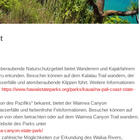
t
mberaubende Naturschutzgebiet bietet Wanderern und Kajakfahrern
i zu erkunden. Besucher können auf dem Kalalau Trail wandern, der
sserfälle und atemberaubende Klippen führt. Weitere Informationen
r
https://www.hawaiistateparks.org/parks/kauai/na-pali-coast-state-
on des Pazifiks“ bekannt, bietet der Waimea Canyon
asserfälle und farbenfrohe Felsformationen. Besucher können auf
 von oben betrachten oder auf dem Waimea Canyon Trail wandern.
 Website des Parks unter
ea-canyon-state-park/
et zahlreiche Möglichkeiten zur Erkundung des Wailua Rivers,