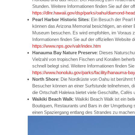
Stunden. Weitere Informationen finden Sie auf der o
https://dlnr.hawaii.gov/dsp/parks/oahu/diamond-he
Pearl Harbor Historic Sites
: Ein Besuch der Pearl 
können das Arizona Memorial besichtigen, an einer 
Museum besuchen. Es wird empfohlen, im Voraus zu
Informationen finden Sie auf der offiziellen Website d
https://www.nps.gov/valr/index.htm
Hanauma Bay Nature Preserve
: Dieses Naturschut
Vielzahl von tropischen Fischen und Korallen beherbe
schnell belegt sind. Weitere Informationen finden Sie
https://www.honolulu.gov/parks/facility/hanauma-ba
North Shore
: Die Nordküste von Oahu ist berühmt f
Besucher können an einer Surfstunde teilnehmen, di
die Ortschaft Haleiwa bietet viele Geschäfte, Cafés
Waikiki Beach Walk
: Waikiki Beach Walk ist ein bel
Boutiquen, Restaurants und Bars in der Umgebung so
einen Spaziergang entlang des Strandes zu machen