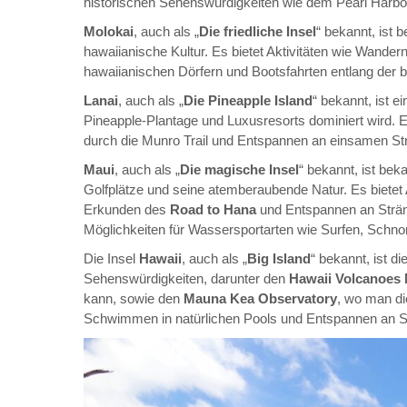
historischen Sehenswürdigkeiten wie dem Pearl Harbo
Molokai
, auch als „
Die friedliche Insel
“ bekannt, ist 
hawaiianische Kultur. Es bietet Aktivitäten wie Wand
hawaiianischen Dörfern und Bootsfahrten entlang der 
Lanai
, auch als „
Die Pineapple Island
“ bekannt, ist e
Pineapple-Plantage und Luxusresorts dominiert wird. E
durch die Munro Trail und Entspannen an einsamen St
Maui
, auch als „
Die magische Insel
“ bekannt, ist be
Golfplätze und seine atemberaubende Natur. Es biete
Erkunden des
Road to Hana
und Entspannen an Strä
Möglichkeiten für Wassersportarten wie Surfen, Schno
Die Insel
Hawaii
, auch als „
Big Island
“ bekannt, ist d
Sehenswürdigkeiten, darunter den
Hawaii Volcanoes 
kann, sowie den
Mauna Kea Observatory
, wo man di
Schwimmen in natürlichen Pools und Entspannen an 