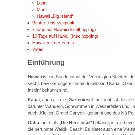
Lanai
Maui
Hawaii „Big Island“
Bester Reisezeitpunkt
7 Tage auf Hawaii (Inselhopping)
10 Tage auf Hawaii (Inselhopping)
Hawaii
mit der Familie
Video
Einführung
Hawaii
ist ein Bundesstaat der Vereinigten Staaten, d
sechs bevölkerungsreichsten Inseln sind Kauai, Oahu, 
Inseln“ bekannt sind.
Kauai
, auch als die „
Garteninsel
“ bekannt, ist die älte
darunter Wandern, Schwimmen in Wasserfällen und He
auch „Kleinen Grand Canyon“ genannt und des Nā Pali
Oahu
, auch als „
Die Herz-Insel
“ bekannt, ist die bev
die berühmte Waikiki Beach. Es bietet auch eine Vielz