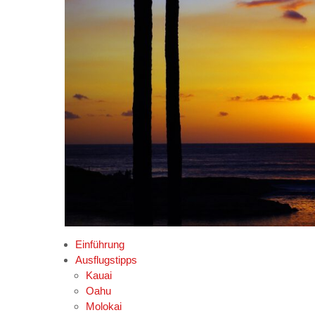
Einführung
Ausflugstipps
Kauai
Oahu
Molokai