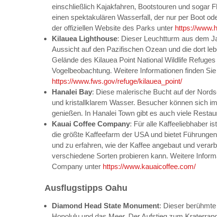
einschließlich Kajakfahren, Bootstouren und sogar
einen spektakulären Wasserfall, der nur per Boot od
der offiziellen Website des Parks unter
https://www.h
Kilauea Lighthouse
: Dieser Leuchtturm aus dem Ja
Aussicht auf den Pazifischen Ozean und die dort le
Gelände des Kilauea Point National Wildlife Refuge
Vogelbeobachtung. Weitere Informationen finden Sie 
https://www.fws.gov/refuge/kilauea_point/
Hanalei Bay
: Diese malerische Bucht auf der Nord
und kristallklarem Wasser. Besucher können sich im
genießen. In Hanalei Town gibt es auch viele Rest
Kauai Coffee Company
: Für alle Kaffeeliebhaber 
die größte Kaffeefarm der USA und bietet Führungen
und zu erfahren, wie der Kaffee angebaut und verarb
verschiedene Sorten probieren kann. Weitere Informat
Company unter
https://www.kauaicoffee.com/
Ausflugstipps Oahu
Diamond Head State Monument
: Dieser berühmte
Honolulu und das Meer. Der Aufstieg zum Kraterran