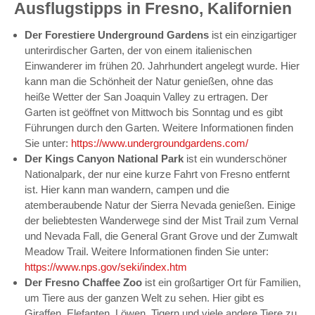
Ausflugstipps in Fresno, Kalifornien
Der Forestiere Underground Gardens
ist ein einzigartiger
unterirdischer Garten, der von einem italienischen
Einwanderer im frühen 20. Jahrhundert angelegt wurde. Hier
kann man die Schönheit der Natur genießen, ohne das
heiße Wetter der San Joaquin Valley zu ertragen. Der
Garten ist geöffnet von Mittwoch bis Sonntag und es gibt
Führungen durch den Garten. Weitere Informationen finden
Sie unter:
https://www.undergroundgardens.com/
Der Kings Canyon National Park
ist ein wunderschöner
Nationalpark, der nur eine kurze Fahrt von Fresno entfernt
ist. Hier kann man wandern, campen und die
atemberaubende Natur der Sierra Nevada genießen. Einige
der beliebtesten Wanderwege sind der Mist Trail zum Vernal
und Nevada Fall, die General Grant Grove und der Zumwalt
Meadow Trail. Weitere Informationen finden Sie unter:
https://www.nps.gov/seki/index.htm
Der Fresno Chaffee Zoo
ist ein großartiger Ort für Familien,
um Tiere aus der ganzen Welt zu sehen. Hier gibt es
Giraffen, Elefanten, Löwen, Tigern und viele andere Tiere zu