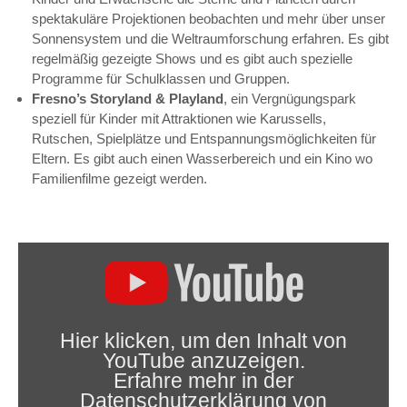
spektakuläre Projektionen beobachten und mehr über unser
Sonnensystem und die Weltraumforschung erfahren. Es gibt
regelmäßig gezeigte Shows und es gibt auch spezielle
Programme für Schulklassen und Gruppen.
Fresno’s Storyland & Playland
, ein Vergnügungspark
speziell für Kinder mit Attraktionen wie Karussells,
Rutschen, Spielplätze und Entspannungsmöglichkeiten für
Eltern. Es gibt auch einen Wasserbereich und ein Kino wo
Familienfilme gezeigt werden.
„Best
Things
to
Do
in
Fresno,
California“
Hier klicken, um den Inhalt von
von
YouTube anzuzeigen.
YouTube
anzeigen
Erfahre mehr in der
Datenschutzerklärung von